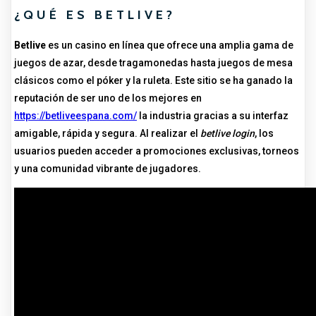
¿QUÉ ES BETLIVE?
Betlive
es un casino en línea que ofrece una amplia gama de
juegos de azar, desde tragamonedas hasta juegos de mesa
clásicos como el póker y la ruleta. Este sitio se ha ganado la
reputación de ser uno de los mejores en
https://betliveespana.com/
la industria gracias a su interfaz
amigable, rápida y segura. Al realizar el
betlive login
, los
usuarios pueden acceder a promociones exclusivas, torneos
y una comunidad vibrante de jugadores.