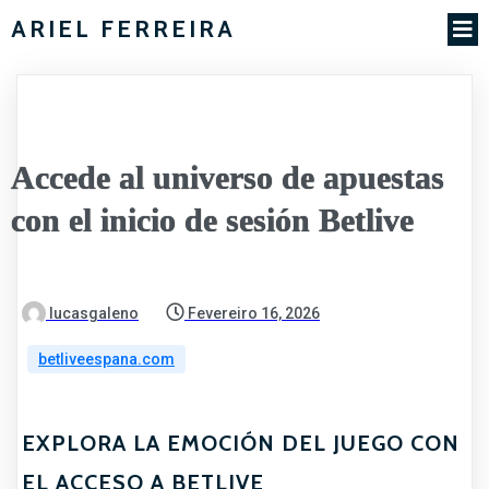
ARIEL FERREIRA
Accede al universo de apuestas
con el inicio de sesión Betlive
lucasgaleno
Fevereiro 16, 2026
betliveespana.com
EXPLORA LA EMOCIÓN DEL JUEGO CON
EL ACCESO A BETLIVE