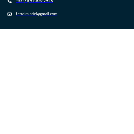
+55 (31) 92003-2948
ferreira.ariel@gmail.com