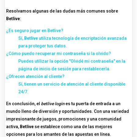
Resolvamos algunas de las dudas más comunes sobre
Betlive
:
¿Es seguro jugar en Betlive?
Sí,
Betlive
utiliza tecnología de encriptación avanzada
para proteger tus datos.
¿Cómo puedo recuperar mi contraseña si la olvido?
Puedes utilizar la opción "Olvidé mi contraseña" en la
página de inicio de sesión para restablecerla.
¿Ofrecen atención al cliente?
Sí, tienen un servicio de atención al cliente disponible
24/7.
En conclusión, el
betlive login
es tu puerta de entrada a un
mundo lleno de diversión y oportunidades. Con una variedad
impresionante de juegos, promociones y una comunidad
activa,
Betlive
se establece como una de las mejores
opciones para los amantes de las apuestas en línea.