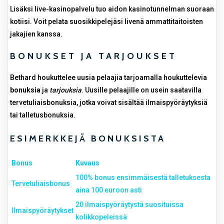
Lisäksi live-kasinopalvelu tuo aidon kasinotunnelman suoraan
kotiisi. Voit pelata suosikkipelejäsi livenä ammattitaitoisten
jakajien kanssa.
BONUKSET JA TARJOUKSET
Bethard houkuttelee uusia pelaajia tarjoamalla houkuttelevia
bonuksia
ja
tarjouksia
. Uusille pelaajille on usein saatavilla
tervetuliaisbonuksia, jotka voivat sisältää ilmaispyöräytyksiä
tai talletusbonuksia.
ESIMERKKEJÄ BONUKSISTA
Bonus
Kuvaus
100% bonus ensimmäisestä talletuksesta
Tervetuliaisbonus
aina 100 euroon asti
20 ilmaispyöräytystä suosituissa
Ilmaispyöräytykset
kolikkopeleissä