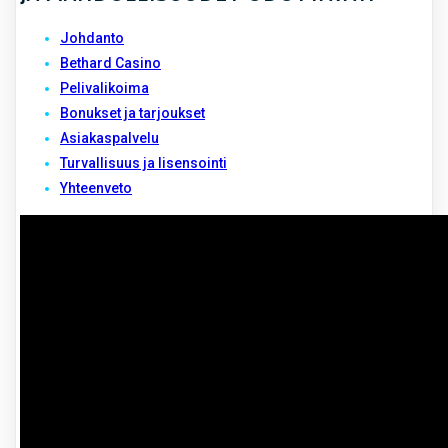
Johdanto
Bethard Casino
Pelivalikoima
Bonukset ja tarjoukset
Asiakaspalvelu
Turvallisuus ja lisensointi
Yhteenveto