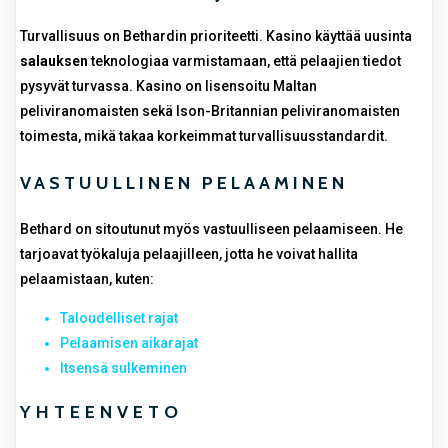
Turvallisuus on Bethardin prioriteetti. Kasino käyttää uusinta
salauksen
teknologiaa varmistamaan, että pelaajien tiedot
pysyvät turvassa. Kasino on lisensoitu Maltan
peliviranomaisten sekä Ison-Britannian peliviranomaisten
toimesta, mikä takaa korkeimmat turvallisuusstandardit.
VASTUULLINEN PELAAMINEN
Bethard on sitoutunut myös vastuulliseen pelaamiseen. He
tarjoavat työkaluja pelaajilleen, jotta he voivat hallita
pelaamistaan, kuten:
Taloudelliset rajat
Pelaamisen aikarajat
Itsensä sulkeminen
YHTEENVETO