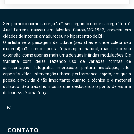
Seu primeiro nome carrega “ar”, seu segundo nome carrega “ferro”.
Ariel Ferreira nasceu em Montes Claros/MG-1982, cresceu em
cidades do interior, amadureceu no hipercentro de BH.
O artista vê a paisagem da cidade (seu chão e onde coleta seu
material) não como oposta à paisagem natural, mas como sua
extensão, como apenas mais uma de suas infindas modulações. Ele
trabalha com ideias fazendo uso de variadas formas de
apresentação: fotografia, impressão, pintura, instalação, site-
especific, vídeo, intervenção urbana, performance, objeto; em que a
poesia envolvida é tão importante quanto a técnica e o material
utilizado. Seu trabalho mostra que deslocando o ponto de vista a
delicadeza é uma força.
CONTATO