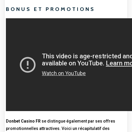
BONUS ET PROMOTIONS
Donbet Casino FR
se distingue également par ses offres
promotionnelles attractives. Voici un récapitulatif des