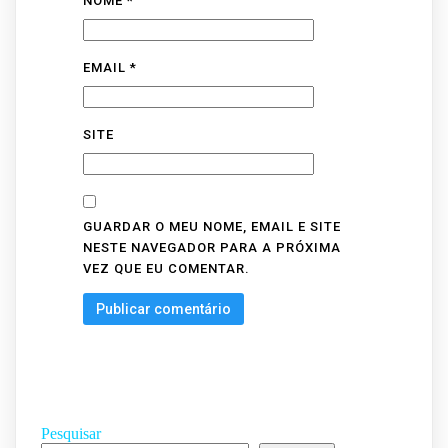
NOME
*
EMAIL
*
SITE
GUARDAR O MEU NOME, EMAIL E SITE
NESTE NAVEGADOR PARA A PRÓXIMA
VEZ QUE EU COMENTAR.
Pesquisar