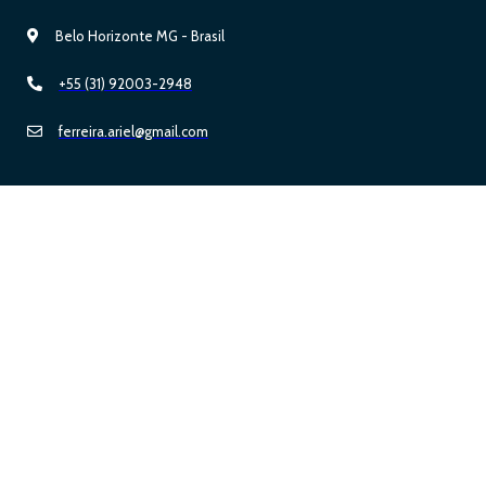
Belo Horizonte MG - Brasil
+55 (31) 92003-2948
ferreira.ariel@gmail.com