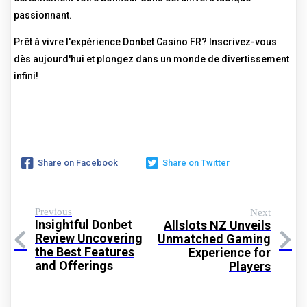
passionnant.
Prêt à vivre l'expérience Donbet Casino FR? Inscrivez-vous
dès aujourd'hui et plongez dans un monde de divertissement
infini!
Share on Facebook
Share on Twitter
Previous
Next
Insightful Donbet
Allslots NZ Unveils
Review Uncovering
Unmatched Gaming
the Best Features
Experience for
and Offerings
Players