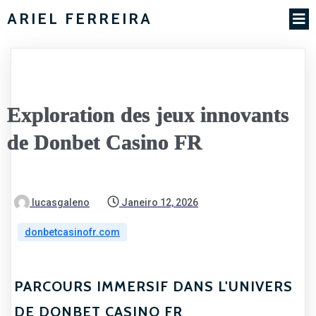
ARIEL FERREIRA
Exploration des jeux innovants
de Donbet Casino FR
lucasgaleno
Janeiro 12, 2026
donbetcasinofr.com
PARCOURS IMMERSIF DANS L'UNIVERS
DE DONBET CASINO FR