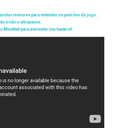
stas menores para entender os padrões do jogo.
o e não o ultrapasse.
do
Mostbet
para aumentar seu bankroll.