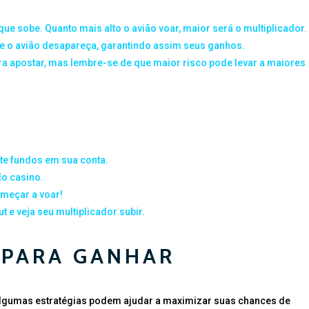
e sobe. Quanto mais alto o avião voar, maior será o multiplicador.
e o avião desapareça, garantindo assim seus ganhos.
ra apostar, mas lembre-se de que maior risco pode levar a maiores
te fundos em sua conta.
do casino.
omeçar a voar!
e veja seu multiplicador subir.
S PARA GANHAR
algumas estratégias podem ajudar a maximizar suas chances de