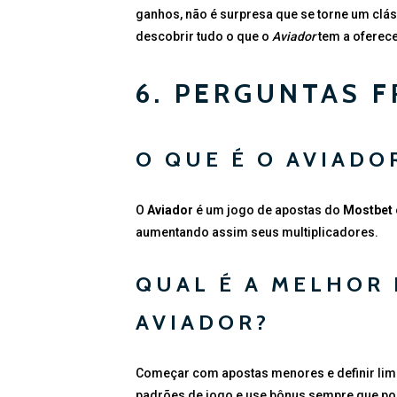
ganhos, não é surpresa que se torne um clás
descobrir tudo o que o
Aviador
tem a oferece
6. PERGUNTAS 
O QUE É O AVIADO
O
Aviador
é um jogo de apostas do
Mostbet
aumentando assim seus multiplicadores.
QUAL É A MELHOR 
AVIADOR?
Começar com apostas menores e definir limi
padrões de jogo e use bônus sempre que pos