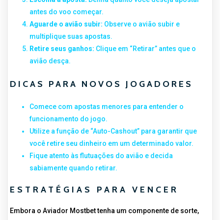
antes do voo começar.
Aguarde o avião subir:
Observe o avião subir e
multiplique suas apostas.
Retire seus ganhos:
Clique em “Retirar” antes que o
avião desça.
DICAS PARA NOVOS JOGADORES
Comece com apostas menores para entender o
funcionamento do jogo.
Utilize a função de “Auto-Cashout” para garantir que
você retire seu dinheiro em um determinado valor.
Fique atento às flutuações do avião e decida
sabiamente quando retirar.
ESTRATÉGIAS PARA VENCER
Embora o Aviador Mostbet tenha um componente de sorte,