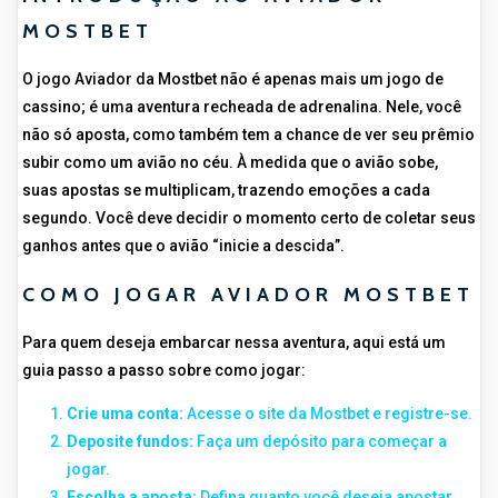
MOSTBET
O jogo Aviador da Mostbet não é apenas mais um jogo de
cassino; é uma aventura recheada de adrenalina. Nele, você
não só aposta, como também tem a chance de ver seu prêmio
subir como um avião no céu. À medida que o avião sobe,
suas apostas se multiplicam, trazendo emoções a cada
segundo. Você deve decidir o momento certo de coletar seus
ganhos antes que o avião “inicie a descida”.
COMO JOGAR AVIADOR MOSTBET
Para quem deseja embarcar nessa aventura, aqui está um
guia passo a passo sobre como jogar:
Crie uma conta:
Acesse o site da Mostbet e registre-se.
Deposite fundos:
Faça um depósito para começar a
jogar.
Escolha a aposta:
Defina quanto você deseja apostar