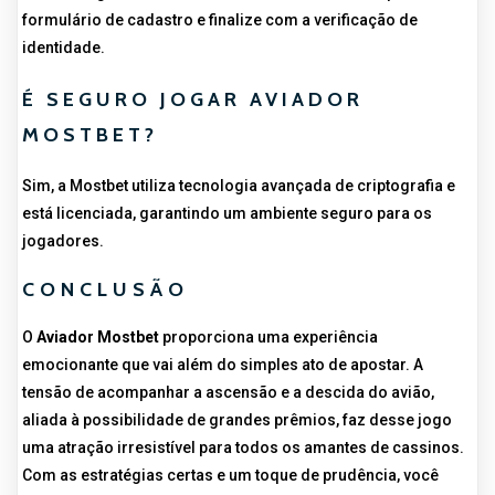
formulário de cadastro e finalize com a verificação de
identidade.
É SEGURO JOGAR AVIADOR
MOSTBET?
Sim, a Mostbet utiliza tecnologia avançada de criptografia e
está licenciada, garantindo um ambiente seguro para os
jogadores.
CONCLUSÃO
O
Aviador Mostbet
proporciona uma experiência
emocionante que vai além do simples ato de apostar. A
tensão de acompanhar a ascensão e a descida do avião,
aliada à possibilidade de grandes prêmios, faz desse jogo
uma atração irresistível para todos os amantes de cassinos.
Com as estratégias certas e um toque de prudência, você