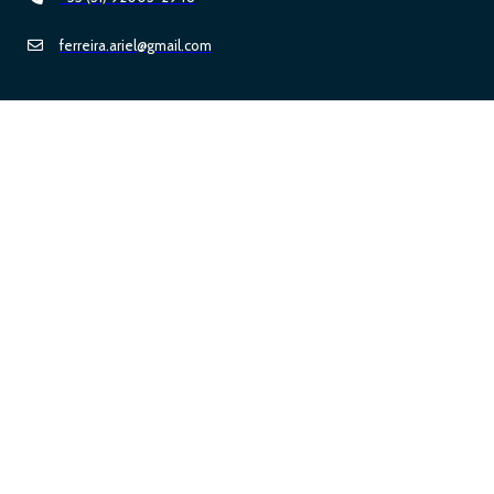
ferreira.ariel@gmail.com