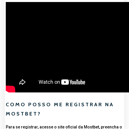
COMO POSSO ME REGISTRAR NA
MOSTBET?
Para se registrar, acesse o site oficial da Mostbet, preencha o