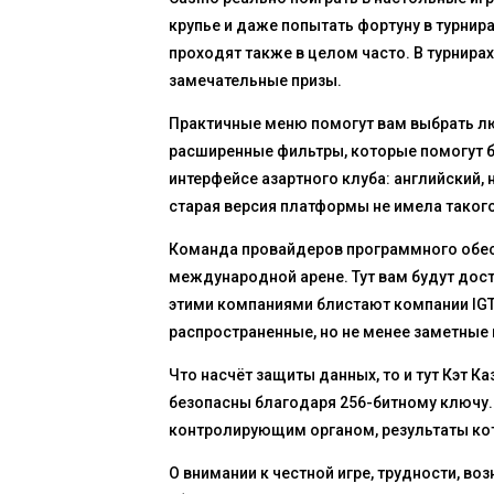
крупье и даже попытать фортуну в турнира
проходят также в целом часто. В турнира
замечательные призы.
Практичные меню помогут вам выбрать лю
расширенные фильтры, которые помогут б
интерфейсе азартного клуба: английский, 
старая версия платформы не имела таког
Команда провайдеров программного обесп
международной арене. Тут вам будут дост
этими компаниями блистают компании IGT, 
распространенные, но не менее заметные
Что насчёт защиты данных, то и тут Кэт 
безопасны благодаря 256-битному ключу.
контролирующим органом, результаты кот
О внимании к честной игре, трудности, в