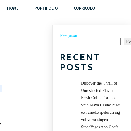
HOME
PORTIFOLIO
CURRICULO
Pesquisar
Pe
RECENT
POSTS
Discover the Thrill of
Unrestricted Play at
Fresh Online Casinos
Spin Maya Casino biedt
een unieke spelervaring
vol verrassingen
р.
StoneVegas App Geeft