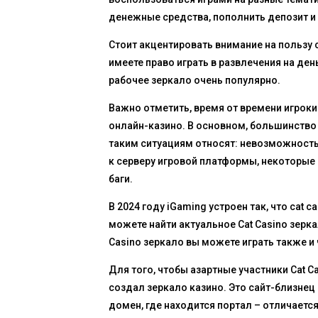
денежные средства, пополнить депозит и
Стоит акцентировать внимание на пользу ca
имеете право играть в развлечения на ден
рабочее зеркало очень популярно.
Важно отметить, время от времени игрок
онлайн-казино. В основном, большинство 
таким ситуациям относят: невозможность
к серверу игровой платформы, некоторые
баги.
В 2024 году iGaming устроен так, что cat 
можете найти актуальное Cat Casino зерка
Casino зеркало вы можете играть также и
Для того, чтобы азартные участники Cat C
создал зеркало казино. Это сайт-близнец
домен, где находится портал – отличается