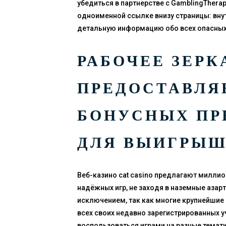
убедиться в партнерстве с GamblingThera
одноименной ссылке внизу страницы: внут
детальную информацию обо всех опасных
РАБОЧЕЕ ЗЕРК
ПРЕДОСТАВЛЯ
БОНУСНЫХ ПР
ДЛЯ ВЫИГРЫ
Веб-казино cat casino предлагают милли
надёжных игр, не заходя в наземные азарт
исключением, так как многие крупнейшие
всех своих недавно зарегистрированных уч
воспользоваться играми на разные тематик