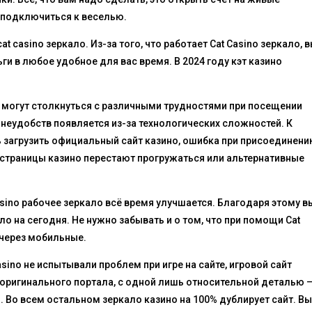
 подключиться к веселью.
t casino зеркало. Из-за того, что работает Cat Casino зеркало, 
ьги в любое удобное для вас время. В 2024 году кэт казино
и могут столкнуться с различными трудностями при посещении
неудобств появляется из-за технологических сложностей. К
 загрузить официальный сайт казино, ошибка при присоединен
 страницы казино перестают прогружаться или альтернативные
casino рабочее зеркало всё время улучшается. Благодаря этому в
ло на сегодня. Не нужно забывать и о том, что при помощи Cat
 через мобильные.
asino не испытывали проблем при игре на сайте, игровой сайт
 оригинального портала, с одной лишь относительной деталью 
. Во всем остальном зеркало казино на 100% дублирует сайт. Вы