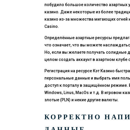
побудило большое количество азартных уч
казино. Даже некоторые из более традиц
казино из-за множества мигающих огней и
Casino.
Определённые азартные ресурсы предлаг
что означает, что вы можете наслаждать
Но, если вы желаете получать солидные де
целом создать аккаунт в азартном клубе 
Регистрация на ресурсе Кэт Казино быстра
персональные данные и выбрать имя поль
доступ к порталу в защищённом режиме. В
Windows, Linus, MacOs и т.д. В игровом ка
злотые (PLN) и некие другие валюты.
КОРРЕКТНО НАП
ДАННЫЕ