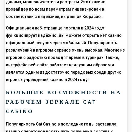
данных, мошенничества и растраты. Этот казино
провайдер по всем параметрам лицензирован в
соответствии с лицензией, выданной Кюрасао.
Официальная веб-страница портала в 2024 году
функционирует надёжно. Вы можете открыть кэт казино
официальный ресурс через мобильный. Популярность
развлечений в игровом сервисе очень высокая. Многие из
игроков с радостью проводят время в турнирах. Также,
интерфейс веб-сайта работает наилучшим образом и
является одним из достаточно передовых среди других
игровых учреждений казино в 2024 году.
БОЛЬШИЕ ВОЗМОЖНОСТИ НА
РАБОЧЕМ ЗЕРКАЛЕ CAT
CASINO
Популярность Cat Casino в последние годы заставила
казино операторов искать пути получения доступа к