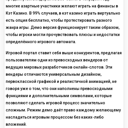
многие азартные участники желают играть на финансы в
Кэт Казино. В 99% случаев, в кэт казино играть виртуально
есть опция бесплатно, чтобы протестировать разного
жанра игры. Демо версия функционирует таким образом,
чтобы игроки могли прочувствовать плюсы и недостатки
определённого игрового автомата.
Игровой портал ставит себя выше конкурентов, предлагая
пользователям одни из превосходных вендеров от
ведущих мировых разработчиков онлайн-слотов. Эти
вендеры отличаются универсальным дизайном,
первоклассной графикой и реалистичной анимацией, не
говоря уже о том, что они наполнены превосходными
функциями и дополнительными символами, которые
позволяют сделать игровой процесс значительно
сложным. Режим демо даёт право каждому желающему
насладиться игровым процессом без каких-либо
вложений.