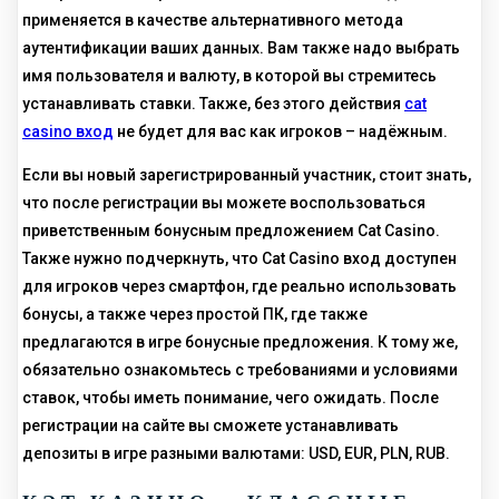
применяется в качестве альтернативного метода
аутентификации ваших данных. Вам также надо выбрать
имя пользователя и валюту, в которой вы стремитесь
устанавливать ставки. Также, без этого действия
cat
casino вход
не будет для вас как игроков – надёжным.
Если вы новый зарегистрированный участник, стоит знать,
что после регистрации вы можете воспользоваться
приветственным бонусным предложением Cat Casino.
Также нужно подчеркнуть, что Cat Casino вход доступен
для игроков через смартфон, где реально использовать
бонусы, а также через простой ПК, где также
предлагаются в игре бонусные предложения. К тому же,
обязательно ознакомьтесь с требованиями и условиями
ставок, чтобы иметь понимание, чего ожидать. После
регистрации на сайте вы сможете устанавливать
депозиты в игре разными валютами: USD, EUR, PLN, RUB.