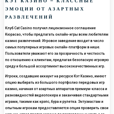
КЭТ КАЗИНО – КЛАССНЫЕ
ЭМОЦИИ ОТ АЗАРТНЫХ
РАЗВЛЕЧЕНИЙ
Клуб Cat Casino получил лицензионное соглашение
Кюрасао, чтобы предлагать онлайн-игры всем любителям
казино развлечений. Игровое заведение входит в число
самых популярных игровых онлайн-платформ в нише.
Пользователи уважают его за прозрачность и честность
по отношению к клиентам, предлагая безопасную игровую
среду и большой ассортимент высококачественных игр.
Игроки, создавшие аккаунт на ресурсе Кэт Казино, имеют
опцию выбирать из большого портфолио передовых игр
казино, начиная от азартных аппаратов премиум-класса и
разновидностей видеопокера и заканчивая стандартными
играми, такими как крэпс, бура и рулетка. Энтузиастам и
опытным игрокам предоставляется опция проверить свои