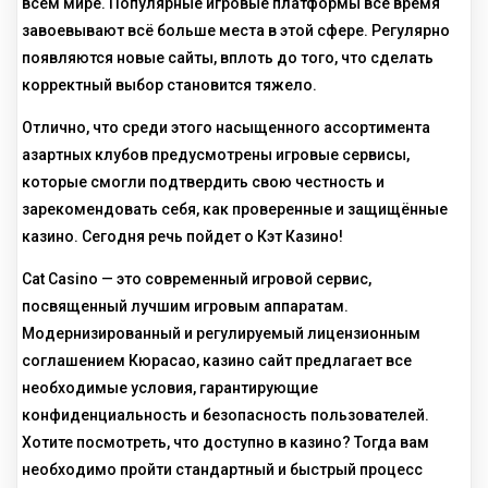
всём мире. Популярные игровые платформы всё время
завоевывают всё больше места в этой сфере. Регулярно
появляются новые сайты, вплоть до того, что сделать
корректный выбор становится тяжело.
Отлично, что среди этого насыщенного ассортимента
азартных клубов предусмотрены игровые сервисы,
которые смогли подтвердить свою честность и
зарекомендовать себя, как проверенные и защищённые
казино. Сегодня речь пойдет о Кэт Казино!
Cat Casino — это современный игровой сервис,
посвященный лучшим игровым аппаратам.
Модернизированный и регулируемый лицензионным
соглашением Кюрасао, казино сайт предлагает все
необходимые условия, гарантирующие
конфиденциальность и безопасность пользователей.
Хотите посмотреть, что доступно в казино? Тогда вам
необходимо пройти стандартный и быстрый процесс