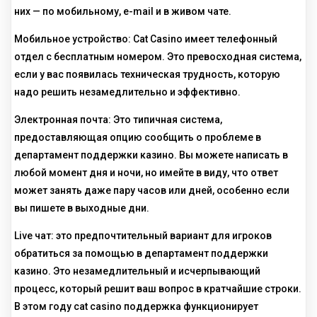
них — по мобильному, e-mail и в живом чате.
Мобильное устройство: Cat Casino имеет телефонный
отдел с бесплатным номером. Это превосходная система,
если у вас появилась техническая трудность, которую
надо решить незамедлительно и эффективно.
Электронная почта: Это типичная система,
предоставляющая опцию сообщить о проблеме в
департамент поддержки казино. Вы можете написать в
любой момент дня и ночи, но имейте в виду, что ответ
может занять даже пару часов или дней, особенно если
вы пишете в выходные дни.
Live чат: это предпочтительный вариант для игроков
обратиться за помощью в департамент поддержки
казино. Это незамедлительный и исчерпывающий
процесс, который решит ваш вопрос в кратчайшие строки.
В этом году cat casino поддержка функционирует