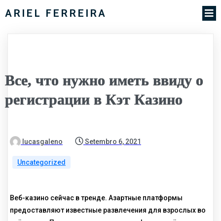
ARIEL FERREIRA
Все, что нужно иметь ввиду о
регистрации в Кэт Казино
lucasgaleno
Setembro 6, 2021
Uncategorized
Веб-казино сейчас в тренде. Азартные платформы
предоставляют известные развлечения для взрослых во