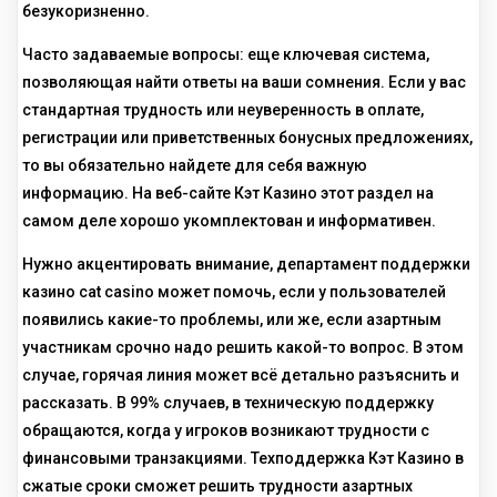
безукоризненно.
Часто задаваемые вопросы: еще ключевая система,
позволяющая найти ответы на ваши сомнения. Если у вас
стандартная трудность или неуверенность в оплате,
регистрации или приветственных бонусных предложениях,
то вы обязательно найдете для себя важную
информацию. На веб-сайте Кэт Казино этот раздел на
самом деле хорошо укомплектован и информативен.
Нужно акцентировать внимание, департамент поддержки
казино cat casino может помочь, если у пользователей
появились какие-то проблемы, или же, если азартным
участникам срочно надо решить какой-то вопрос. В этом
случае, горячая линия может всё детально разъяснить и
рассказать. В 99% случаев, в техническую поддержку
обращаются, когда у игроков возникают трудности с
финансовыми транзакциями. Техподдержка Кэт Казино в
сжатые сроки сможет решить трудности азартных