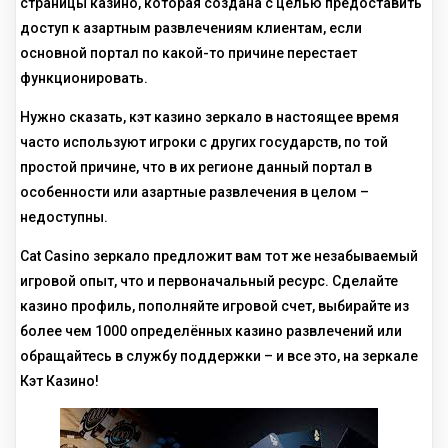
страницы казино, которая создана с целью предоставить
доступ к азартным развлечениям клиентам, если
основной портал по какой-то причине перестает
функционировать.
Нужно сказать, кэт казино зеркало в настоящее время
часто используют игроки с других государств, по той
простой причине, что в их регионе данный портал в
особенности или азартные развлечения в целом –
недоступны.
Cat Casino зеркало предложит вам тот же незабываемый
игровой опыт, что и первоначальный ресурс. Сделайте
казино профиль, пополняйте игровой счет, выбирайте из
более чем 1000 определённых казино развлечений или
обращайтесь в службу поддержки – и все это, на зеркале
Кэт Казино!