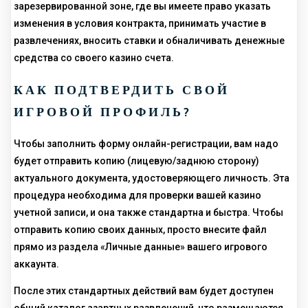
зарезервированной зоне, где вы имеете право указать
изменения в условия контракта, принимать участие в
развлечениях, вносить ставки и обналичивать денежные
средства со своего казино счета.
КАК ПОДТВЕРДИТЬ СВОЙ
ИГРОВОЙ ПРОФИЛЬ?
Чтобы заполнить форму онлайн-регистрации, вам надо
будет отправить копию (лицевую/заднюю сторону)
актуального документа, удостоверяющего личность. Эта
процедура необходима для проверки вашей казино
учетной записи, и она также стандартна и быстра. Чтобы
отправить копию своих данных, просто внесите файл
прямо из раздела «Личные данные» вашего игрового
аккаунта.
После этих стандартных действий вам будет доступен
общий каталог азартных развлечений, что размещаются