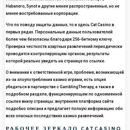
Habanero, Synot и другие менее распространенные, но не
менее востребованные корпорации.
Что по поводу защиты данных, то и здесь Cat Casino в
первых рядах. Персональные данные пользователей
более чем безопасны благодаря 256-битному ключу.
Проверка честности азартных развлечений периодически
проводится контролирующим органом, результаты
которой реально увидеть на странице по ссылке.
О внимании к ответственной игре, проблеме, возникающей
из-за злоупотребления казино играми, есть опция
убедиться в партнерстве с GamblingTherapy, а также в
подробном разделе, функционирующем по одноименной
ссылке внизу страницы: внутренняя платформа сайта
подробно описана и предлагает полную информацию обо
всех опасных последствиях казино развлечений.
РАБОЧЕЕ ЗЕРКАЛО CATCASINO