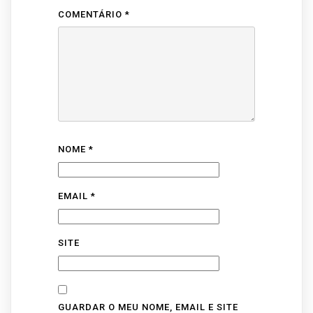
COMENTÁRIO
*
NOME
*
EMAIL
*
SITE
GUARDAR O MEU NOME, EMAIL E SITE