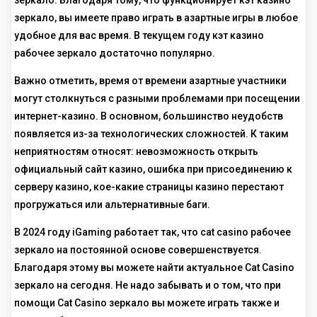
зеркало, вы имеете право играть в азартные игры в любое
удобное для вас время. В текущем году кэт казино
рабочее зеркало достаточно популярно.
Важно отметить, время от времени азартные участники
могут столкнуться с разными проблемами при посещении
интернет-казино. В основном, большинство неудобств
появляется из-за технологических сложностей. К таким
неприятностям относят: невозможность открыть
официальный сайт казино, ошибка при присоединению к
серверу казино, кое-какие страницы казино перестают
прогружаться или альтернативные баги.
В 2024 году iGaming работает так, что cat casino рабочее
зеркало на постоянной основе совершенствуется.
Благодаря этому вы можете найти актуальное Cat Casino
зеркало на сегодня. Не надо забывать и о том, что при
помощи Cat Casino зеркало вы можете играть также и