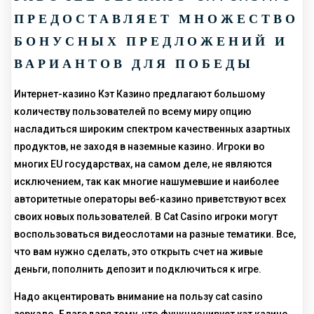
ПРЕДОСТАВЛЯЕТ МНОЖЕСТВО
БОНУСНЫХ ПРЕДЛОЖЕНИЙ И
ВАРИАНТОВ ДЛЯ ПОБЕДЫ
Интернет-казино Кэт Казино предлагают большому
количеству пользователей по всему миру опцию
насладиться широким спектром качественных азартных
продуктов, не заходя в наземные казино. Игроки во
многих EU государствах, на самом деле, не являются
исключением, так как многие нашумевшие и наиболее
авторитетные операторы веб-казино приветствуют всех
своих новых пользователей. В Cat Casino игроки могут
воспользоваться видеослотами на разные тематики. Все,
что вам нужно сделать, это открыть счет на живые
деньги, пополнить депозит и подключиться к игре.
Надо акцентировать внимание на пользу cat casino
зеркало. Благодаря тому, что функционирует кэт казино