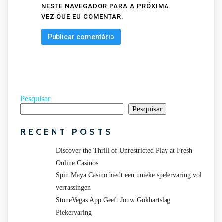
NESTE NAVEGADOR PARA A PRÓXIMA
VEZ QUE EU COMENTAR.
Pesquisar
Pesquisar
RECENT POSTS
Discover the Thrill of Unrestricted Play at Fresh
Online Casinos
Spin Maya Casino biedt een unieke spelervaring vol
verrassingen
StoneVegas App Geeft Jouw Gokhartslag
Piekervaring