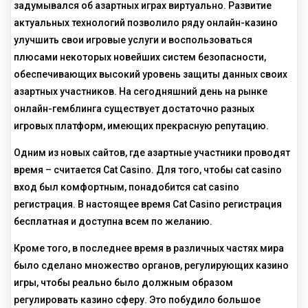
задумывался об азартных играх виртуально. Развитие
актуальных технологий позволило ряду онлайн-казино
улучшить свои игровые услуги и воспользоваться
плюсами некоторых новейших систем безопасности,
обеспечивающих высокий уровень защиты данных своих
азартных участников. На сегодняшний день на рынке
онлайн-гемблинга существует достаточно разных
игровых платформ, имеющих прекрасную репутацию.
Одним из новых сайтов, где азартные участники проводят
время – считается Cat Casino. Для того, чтобы cat casino
вход был комфортным, понадобится cat casino
регистрация. В настоящее время Cat Casino регистрация
бесплатная и доступна всем по желанию.
Кроме того, в последнее время в различных частях мира
было сделано множество органов, регулирующих казино
игры, чтобы реально было должным образом
регулировать казино сферу. Это побудило большое