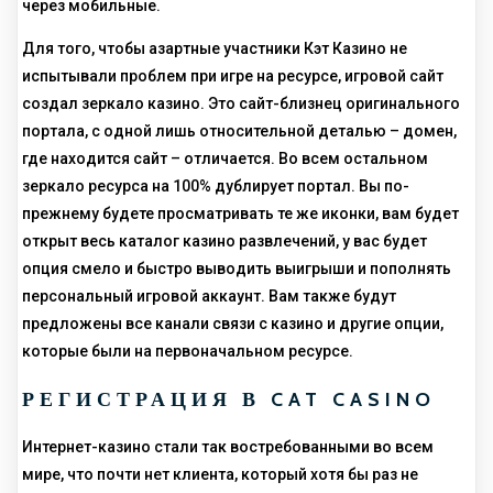
через мобильные.
Для того, чтобы азартные участники Кэт Казино не
испытывали проблем при игре на ресурсе, игровой сайт
создал зеркало казино. Это сайт-близнец оригинального
портала, с одной лишь относительной деталью – домен,
где находится сайт – отличается. Во всем остальном
зеркало ресурса на 100% дублирует портал. Вы по-
прежнему будете просматривать те же иконки, вам будет
открыт весь каталог казино развлечений, у вас будет
опция смело и быстро выводить выигрыши и пополнять
персональный игровой аккаунт. Вам также будут
предложены все канали связи с казино и другие опции,
которые были на первоначальном ресурсе.
РЕГИСТРАЦИЯ В CAT CASINO
Интернет-казино стали так востребованными во всем
мире, что почти нет клиента, который хотя бы раз не