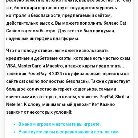
же, благодаря партнерству с государством уровень
контроля и безопасности, предлагаемый сайтом,
действительно высок. Вы можете пополнить баланс Cat
Casino в целом быстро. Для этого и был придуман
надёжный интерфейс платформы.
Что по поводу ставок, вы можете использовать
кредитные и дебетовые карты, которые есть частью схем
VISA, MasterCard и Maestro, а также карты предоплаты,
такие как PostePay. В 2024 году финансовые переводы на
сайте cat casino полностью безопасны. Также существует
большое количество интернет кошельков, самыми
известными из которых, в целом, являются PayPal, Skrill и
Neteller. К слову, минимальный депозит Кэт Казино
зависит от некоторых условий:
В каком игровом автомате вы играете;
Участвуете ли вы в соревновании и есть ли там