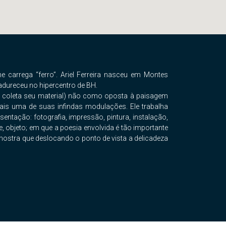
 carrega “ferro”. Ariel Ferreira nasceu em Montes
adureceu no hipercentro de BH.
e coleta seu material) não como oposta à paisagem
s uma de suas infindas modulações. Ele trabalha
ntação: fotografia, impressão, pintura, instalação,
e, objeto; em que a poesia envolvida é tão importante
o mostra que deslocando o ponto de vista a delicadeza