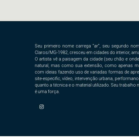
Seu primeiro nome carrega “ar”, seu segundo nome
Claros/MG-1982, cresceu em cidades do interior, am
O artista vê a paisagem da cidade (seu chão e ond
natural, mas como sua extensão, como apenas mai
com ideias fazendo uso de variadas formas de aprese
site-especific, vídeo, intervenção urbana, performanc
quanto a técnica e o material utilizado. Seu trabalh
é uma força.