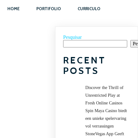
HOME
PORTIFOLIO
CURRICULO
Pesquisar
Pe
RECENT
POSTS
Discover the Thrill of
Unrestricted Play at
Fresh Online Casinos
Spin Maya Casino biedt
een unieke spelervaring
vol verrassingen
StoneVegas App Geeft