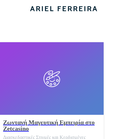
ARIEL FERREIRA
Ζωντανή Μαγευτική Εμπειρία στο
Zetcasino
Διασκεδαστικές Στιγμές και Κερδισμένες