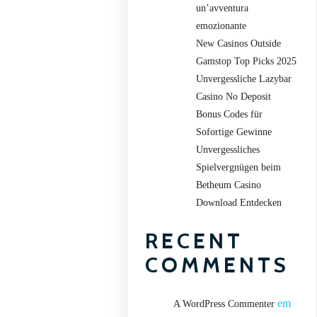
un’avventura
emozionante
New Casinos Outside
Gamstop Top Picks 2025
Unvergessliche Lazybar
Casino No Deposit
Bonus Codes für
Sofortige Gewinne
Unvergessliches
Spielvergnügen beim
Betheum Casino
Download Entdecken
RECENT
COMMENTS
em
A WordPress Commenter