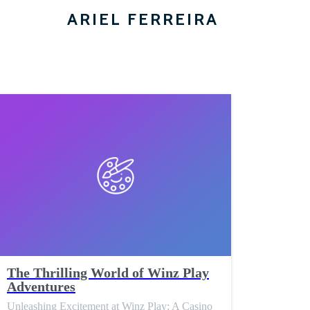
ARIEL FERREIRA
The Thrilling World of Winz Play
Adventures
Unleashing Excitement at Winz Play: A Casino