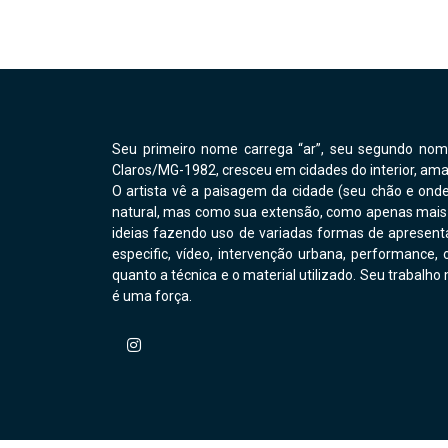
Seu primeiro nome carrega “ar”, seu segundo nome
Claros/MG-1982, cresceu em cidades do interior, ama
O artista vê a paisagem da cidade (seu chão e ond
natural, mas como sua extensão, como apenas mais 
ideias fazendo uso de variadas formas de apresentaçã
especific, vídeo, intervenção urbana, performance,
quanto a técnica e o material utilizado. Seu trabalh
é uma força.