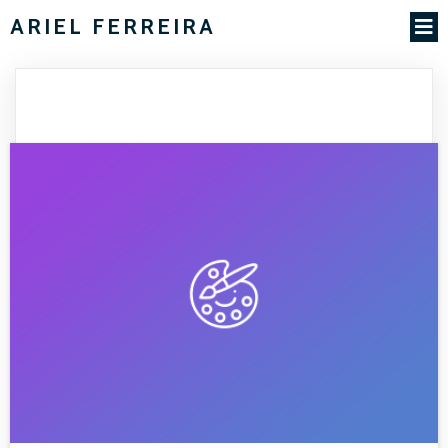
ARIEL FERREIRA