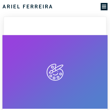
ARIEL FERREIRA