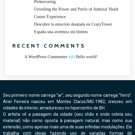
Piekervaring
Unveiling the Power and Perils of Admiral Shark
Casino Experience
Descubre la emoción desatada en CrazyTower
España una aventura sin límites
RECENT COMMENTS
em
A WordPress Commenter
Hello world!
Seu primeiro nome carrega “ar”, seu segundo nome carrega “ferro”.
Ariel Ferreira nasceu em Montes Claros/MG-1982, cresceu em
cidades do interior, amadureceu no hipercentro de BH.
O artista vê a paisagem da cidade (seu chão e onde coleta seu
material) não como oposta à paisagem natural, mas como sua
extensão, como apenas mais uma de suas infindas modulações. Ele
trabalha com ideias fazendo uso de variadas formas de