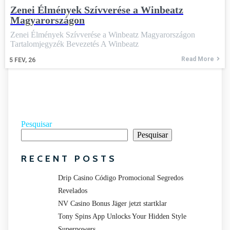
Zenei Élmények Szívverése a Winbeatz
Magyarországon
Zenei Élmények Szívverése a Winbeatz Magyarországon
Tartalomjegyzék Bevezetés A Winbeatz
Read More
5
FEV, 26
Pesquisar
Pesquisar
RECENT POSTS
Drip Casino Código Promocional Segredos
Revelados
NV Casino Bonus Jäger jetzt startklar
Tony Spins App Unlocks Your Hidden Style
Superpowers