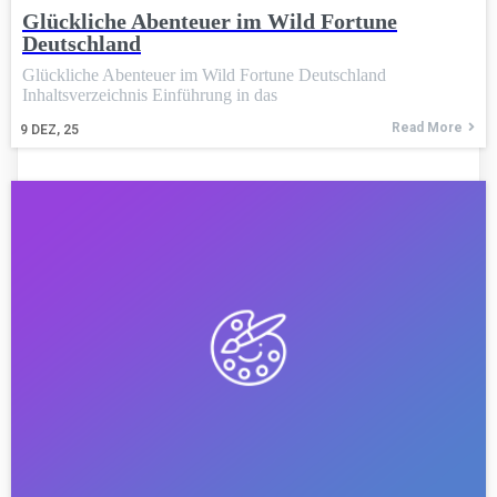
Glückliche Abenteuer im Wild Fortune
Deutschland
Glückliche Abenteuer im Wild Fortune Deutschland
Inhaltsverzeichnis Einführung in das
Read More
9
DEZ, 25