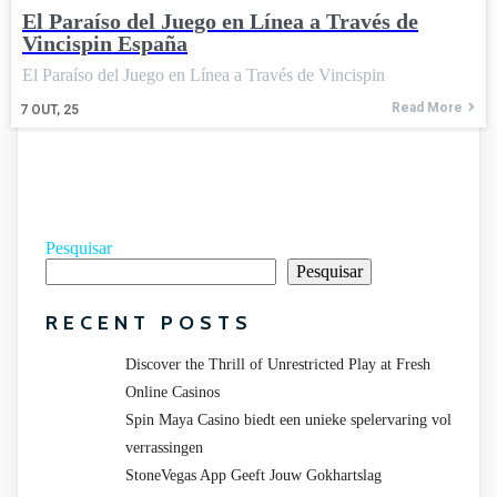
El Paraíso del Juego en Línea a Través de
Vincispin España
El Paraíso del Juego en Línea a Través de Vincispin
Read More
7
OUT, 25
Pesquisar
Pesquisar
RECENT POSTS
Discover the Thrill of Unrestricted Play at Fresh
Online Casinos
Spin Maya Casino biedt een unieke spelervaring vol
verrassingen
StoneVegas App Geeft Jouw Gokhartslag