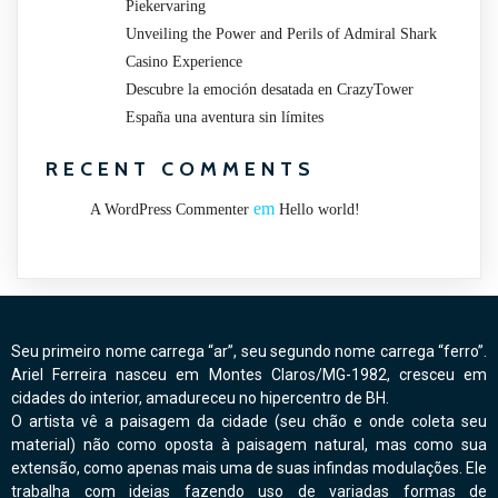
Piekervaring
Unveiling the Power and Perils of Admiral Shark
Casino Experience
Descubre la emoción desatada en CrazyTower
España una aventura sin límites
RECENT COMMENTS
em
A WordPress Commenter
Hello world!
Seu primeiro nome carrega “ar”, seu segundo nome carrega “ferro”.
Ariel Ferreira nasceu em Montes Claros/MG-1982, cresceu em
cidades do interior, amadureceu no hipercentro de BH.
O artista vê a paisagem da cidade (seu chão e onde coleta seu
material) não como oposta à paisagem natural, mas como sua
extensão, como apenas mais uma de suas infindas modulações. Ele
trabalha com ideias fazendo uso de variadas formas de