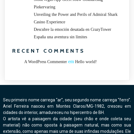
Piekervaring
Unveiling the Power and Perils of Admiral Shark
Casino Experience
Descubre la emoción desatada en CrazyTower
España una aventura sin límites
RECENT COMMENTS
em
A WordPress Commenter
Hello world!
Seu primeiro nome carrega “ar”, seu segundo nome carrega “ferro”.
Ariel Ferreira nasceu em Montes Claros/MG-1982, cresceu em
cidades do interior, amadureceu no hipercentro de BH.
O artista vê a paisagem da cidade (seu chão e onde coleta seu
material) não como oposta à paisagem natural, mas como sua
extensão, como apenas mais uma de suas infindas modulações. Ele