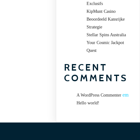
Exclusifs
KipMunt Casino
Beoordeeld Kansrijke
Strategie
Stellar Spins Australia
Your Cosmic Jackpot
Quest
RECENT
COMMENTS
em
A WordPress Commenter
Hello world!