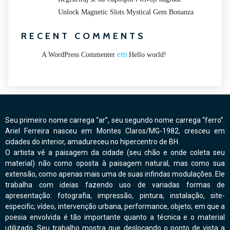
Unlock Magnetic Slots Mystical Gem Bonanza
RECENT COMMENTS
em
A WordPress Commenter
Hello world!
Seu primeiro nome carrega “ar”, seu segundo nome carrega “ferro”.
Ariel Ferreira nasceu em Montes Claros/MG-1982, cresceu em
cidades do interior, amadureceu no hipercentro de BH.
O artista vê a paisagem da cidade (seu chão e onde coleta seu
material) não como oposta à paisagem natural, mas como sua
extensão, como apenas mais uma de suas infindas modulações. Ele
trabalha com ideias fazendo uso de variadas formas de
apresentação: fotografia, impressão, pintura, instalação, site-
especific, vídeo, intervenção urbana, performance, objeto; em que a
poesia envolvida é tão importante quanto a técnica e o material
utilizado. Seu trabalho mostra que deslocando o ponto de vista a