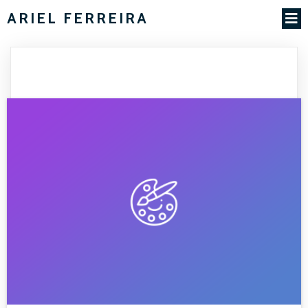
ARIEL FERREIRA