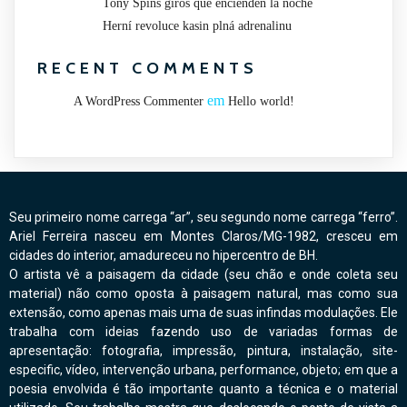
Tony Spins giros que encienden la noche
Herní revoluce kasin plná adrenalinu
RECENT COMMENTS
em
A WordPress Commenter
Hello world!
Seu primeiro nome carrega “ar”, seu segundo nome carrega “ferro”.
Ariel Ferreira nasceu em Montes Claros/MG-1982, cresceu em
cidades do interior, amadureceu no hipercentro de BH.
O artista vê a paisagem da cidade (seu chão e onde coleta seu
material) não como oposta à paisagem natural, mas como sua
extensão, como apenas mais uma de suas infindas modulações. Ele
trabalha com ideias fazendo uso de variadas formas de
apresentação: fotografia, impressão, pintura, instalação, site-
especific, vídeo, intervenção urbana, performance, objeto; em que a
poesia envolvida é tão importante quanto a técnica e o material