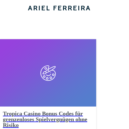
ARIEL FERREIRA
Tropica Casino Bonus Codes für
grenzenloses Spielvergnügen ohne
Risiko