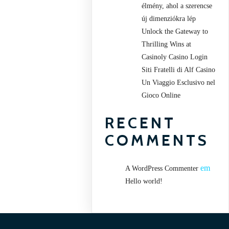
élmény, ahol a szerencse
új dimenziókra lép
Unlock the Gateway to
Thrilling Wins at
Casinoly Casino Login
Siti Fratelli di Alf Casino
Un Viaggio Esclusivo nel
Gioco Online
RECENT
COMMENTS
em
A WordPress Commenter
Hello world!