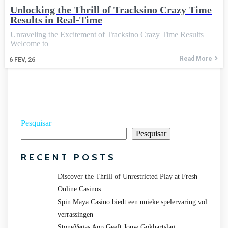
Unlocking the Thrill of Tracksino Crazy Time
Results in Real-Time
Unraveling the Excitement of Tracksino Crazy Time Results
Welcome to
Read More
6
FEV, 26
Pesquisar
Pesquisar
RECENT POSTS
Discover the Thrill of Unrestricted Play at Fresh
Online Casinos
Spin Maya Casino biedt een unieke spelervaring vol
verrassingen
StoneVegas App Geeft Jouw Gokhartslag