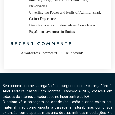
Piekervaring
Unveiling the Power and Perils of Admiral Shark
Casino Experience
Descubre la emoción desatada en CrazyTower
España una aventura sin límites
RECENT COMMENTS
em
A WordPress Commenter
Hello world!
Seu primeiro nome carrega “ar”, seu segundo nome carrega “ferro”.
Ariel Ferreira nasceu em Montes Claros/MG-1982, cresceu em
cidades do interior, amadureceu no hipercentro de BH.
O artista vê a paisagem da cidade (seu chão e onde coleta seu
material) não como oposta à paisagem natural, mas como sua
extensão, como apenas mais uma de suas infindas modulações. Ele