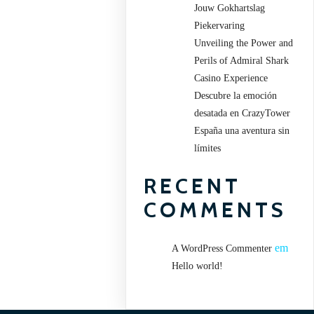
Jouw Gokhartslag
Piekervaring
Unveiling the Power and
Perils of Admiral Shark
Casino Experience
Descubre la emoción
desatada en CrazyTower
España una aventura sin
límites
RECENT
COMMENTS
em
A WordPress Commenter
Hello world!