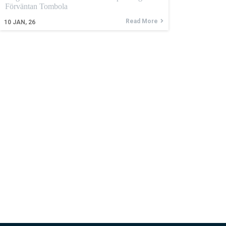
Förväntan Tombola
Read More
10
JAN, 26