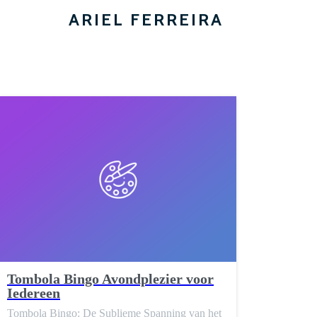
ARIEL FERREIRA
Tombola Bingo Avondplezier voor
Iedereen
Tombola Bingo: De Sublieme Spanning van het