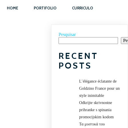
HOME
PORTIFOLIO
CURRICULO
Pesquisar
Pe
RECENT
POSTS
L’élégance éclatante de
Goldzino France pour un
style inimitable
Odkrijte skrivnostne
prihranke s spinania
promocijskim kodom
Τα μυστικά του