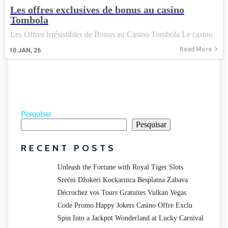
Les offres exclusives de bonus au casino
Tombola
Les Offres Irrésistibles de Bonus au Casino Tombola Le casino
Read More
10
JAN, 26
Pesquisar
Pesquisar
RECENT POSTS
Unleash the Fortune with Royal Tiger Slots
Srećni Džokeri Kockarnica Besplatna Zabava
Décrochez vos Tours Gratuites Vulkan Vegas
Code Promo Happy Jokers Casino Offre Exclu
Spin Into a Jackpot Wonderland at Lucky Carnival