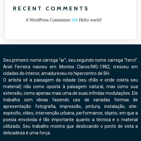
RECENT COMMENTS
em
A WordPress Commenter
Hello world!
Seu primeiro nome carrega “ar”, seu segundo nome carrega “ferro”.
Ariel Ferreira nasceu em Montes Claros/MG-1982, cresceu em
cidades do interior, amadureceu no hipercentro de BH.
O artista vê a paisagem da cidade (seu chão e onde coleta seu
material) não como oposta à paisagem natural, mas como sua
extensão, como apenas mais uma de suas infindas modulações. Ele
trabalha com ideias fazendo uso de variadas formas de
apresentação: fotografia, impressão, pintura, instalação, site-
especific, vídeo, intervenção urbana, performance, objeto; em que a
poesia envolvida é tão importante quanto a técnica e o material
utilizado. Seu trabalho mostra que deslocando o ponto de vista a
delicadeza é uma força.