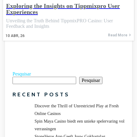
Exploring the Insights on Tippmixpro User
Experiences
Unveiling the Truth Behind TippmixPRO Casino: User
Feedback and Insights
Read More
10
ABR, 26
Pesquisar
Pesquisar
RECENT POSTS
Discover the Thrill of Unrestricted Play at Fresh
Online Casinos
Spin Maya Casino biedt een unieke spelervaring vol
verrassingen
StoneVegas App Geeft Jouw Gokhartslag