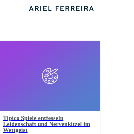
ARIEL FERREIRA
Tipico Spiele entfesseln
Leidenschaft und Nervenkitzel im
Wettgeist