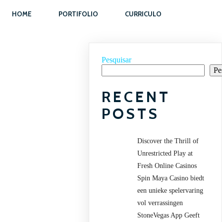
HOME
PORTIFOLIO
CURRICULO
Pesquisar
Pe
RECENT
POSTS
Discover the Thrill of
Unrestricted Play at
Fresh Online Casinos
Spin Maya Casino biedt
een unieke spelervaring
vol verrassingen
StoneVegas App Geeft