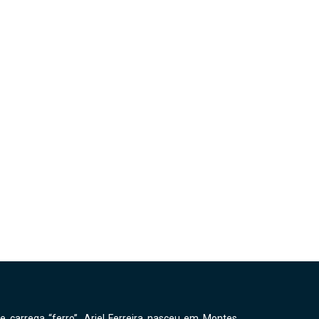
 carrega “ferro”. Ariel Ferreira nasceu em Montes