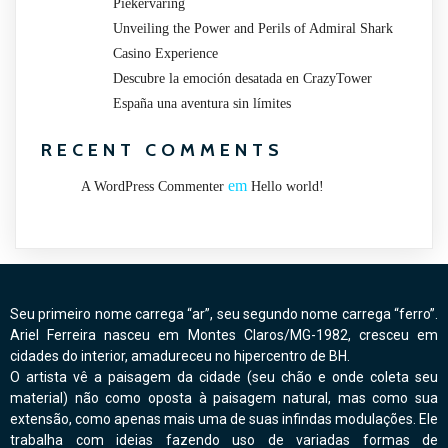
Piekervaring
Unveiling the Power and Perils of Admiral Shark
Casino Experience
Descubre la emoción desatada en CrazyTower
España una aventura sin límites
RECENT COMMENTS
em
A WordPress Commenter
Hello world!
Seu primeiro nome carrega “ar”, seu segundo nome carrega “ferro”.
Ariel Ferreira nasceu em Montes Claros/MG-1982, cresceu em
cidades do interior, amadureceu no hipercentro de BH.
O artista vê a paisagem da cidade (seu chão e onde coleta seu
material) não como oposta à paisagem natural, mas como sua
extensão, como apenas mais uma de suas infindas modulações. Ele
trabalha com ideias fazendo uso de variadas formas de