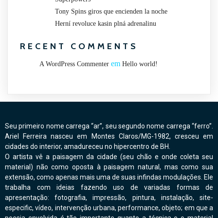
Tony Spins giros que encienden la noche
Herní revoluce kasin plná adrenalinu
RECENT COMMENTS
em
A WordPress Commenter
Hello world!
Seu primeiro nome carrega “ar”, seu segundo nome carrega “ferro”.
Ariel Ferreira nasceu em Montes Claros/MG-1982, cresceu em
cidades do interior, amadureceu no hipercentro de BH.
O artista vê a paisagem da cidade (seu chão e onde coleta seu
material) não como oposta à paisagem natural, mas como sua
extensão, como apenas mais uma de suas infindas modulações. Ele
trabalha com ideias fazendo uso de variadas formas de
apresentação: fotografia, impressão, pintura, instalação, site-
especific, vídeo, intervenção urbana, performance, objeto; em que a