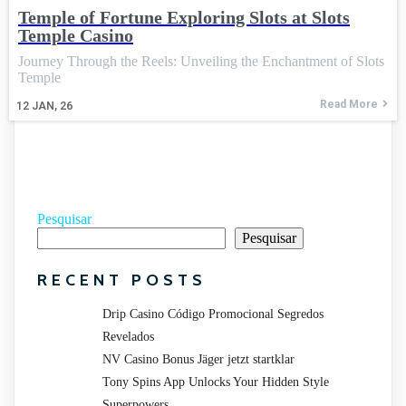
Temple of Fortune Exploring Slots at Slots
Temple Casino
Journey Through the Reels: Unveiling the Enchantment of Slots
Temple
Read More
12
JAN, 26
Pesquisar
Pesquisar
RECENT POSTS
Drip Casino Código Promocional Segredos
Revelados
NV Casino Bonus Jäger jetzt startklar
Tony Spins App Unlocks Your Hidden Style
Superpowers