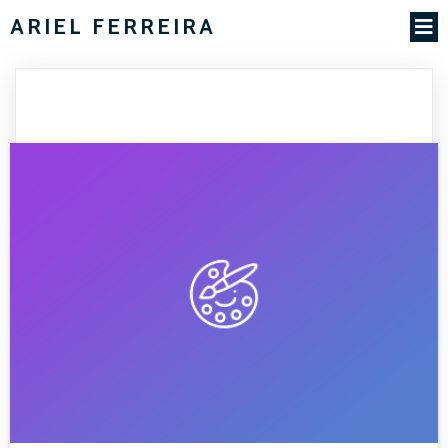
ARIEL FERREIRA