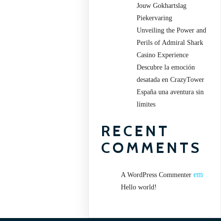
Jouw Gokhartslag
Piekervaring
Unveiling the Power and
Perils of Admiral Shark
Casino Experience
Descubre la emoción
desatada en CrazyTower
España una aventura sin
límites
RECENT
COMMENTS
em
A WordPress Commenter
Hello world!