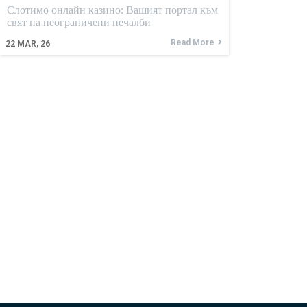
Слотимо онлайн казино: Вашият портал към
свят на неограничени печалби
Read More
22
MAR, 26