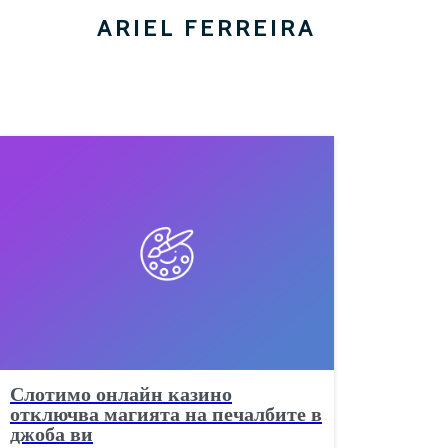
ARIEL FERREIRA
Слотимо онлайн казино
отключва магията на печалбите в
джоба ви