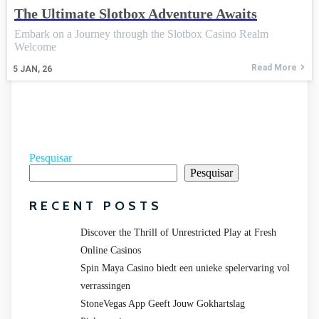
The Ultimate Slotbox Adventure Awaits
Embark on a Journey through the Slotbox Casino Realm
Welcome
Read More
5
JAN, 26
Pesquisar
Pesquisar
RECENT POSTS
Discover the Thrill of Unrestricted Play at Fresh
Online Casinos
Spin Maya Casino biedt een unieke spelervaring vol
verrassingen
StoneVegas App Geeft Jouw Gokhartslag