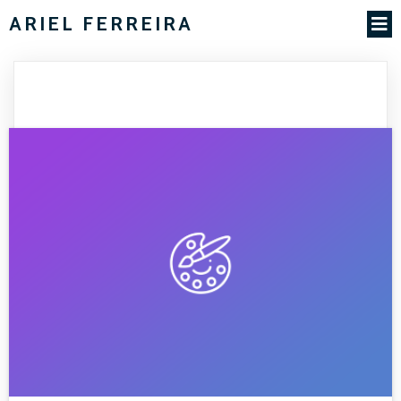
ARIEL FERREIRA