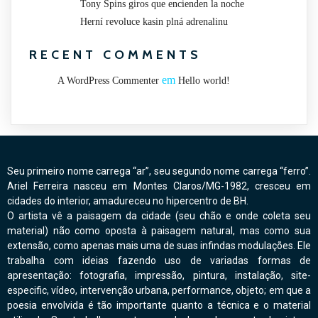
Tony Spins giros que encienden la noche
Herní revoluce kasin plná adrenalinu
RECENT COMMENTS
em
A WordPress Commenter
Hello world!
Seu primeiro nome carrega “ar”, seu segundo nome carrega “ferro”.
Ariel Ferreira nasceu em Montes Claros/MG-1982, cresceu em
cidades do interior, amadureceu no hipercentro de BH.
O artista vê a paisagem da cidade (seu chão e onde coleta seu
material) não como oposta à paisagem natural, mas como sua
extensão, como apenas mais uma de suas infindas modulações. Ele
trabalha com ideias fazendo uso de variadas formas de
apresentação: fotografia, impressão, pintura, instalação, site-
especific, vídeo, intervenção urbana, performance, objeto; em que a
poesia envolvida é tão importante quanto a técnica e o material