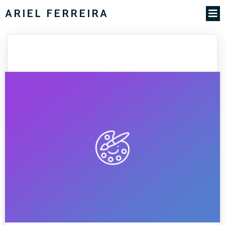
ARIEL FERREIRA