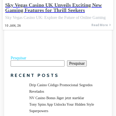
Sky Vegas Casino UK Unveils Exciting New
Gaming Features for Thrill Seekers
Sky Vegas Casino UK: Explore the Future of Online Gaming
Read More
10
JAN, 26
Pesquisar
Pesquisar
RECENT POSTS
Drip Casino Código Promocional Segredos
Revelados
NV Casino Bonus Jäger jetzt startklar
Tony Spins App Unlocks Your Hidden Style
Superpowers