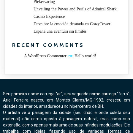
Piekervaring
Unveiling the Power and Perils of Admiral Shark
Casino Experience
Descubre la emoción desatada en CrazyTower
España una aventura sin límites
RECENT COMMENTS
em
A WordPress Commenter
Hello world!
Seu primeiro nome carrega “ar”, seu segundo nome carrega “ferro”.
Ariel Ferreira nasceu em Montes Claros/MG-1982, cresceu em
cidades do interior, amadureceu no hipercentro de BH.
O artista vê a paisagem da cidade (seu chão e onde coleta seu
material) não como oposta à paisagem natural, mas como sua
extensão, como apenas mais uma de suas infindas modulações. Ele
trabalha com ideias fazendo uso de variadas formas de