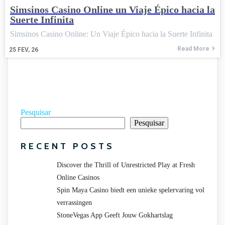
Simsinos Casino Online un Viaje Épico hacia la
Suerte Infinita
Simsinos Casino Online: Un Viaje Épico hacia la Suerte Infinita
Read More
25
FEV, 26
Pesquisar
Pesquisar
RECENT POSTS
Discover the Thrill of Unrestricted Play at Fresh
Online Casinos
Spin Maya Casino biedt een unieke spelervaring vol
verrassingen
StoneVegas App Geeft Jouw Gokhartslag