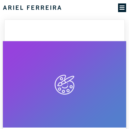
ARIEL FERREIRA