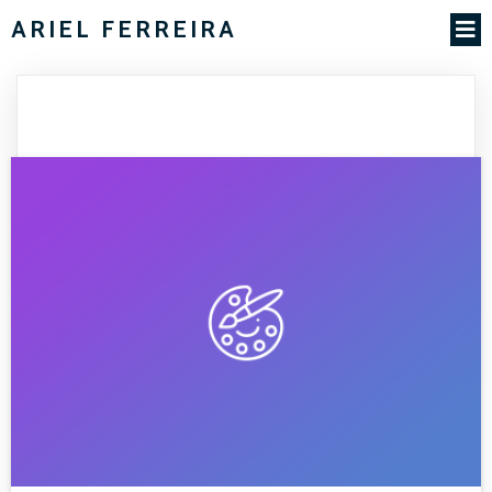
ARIEL FERREIRA