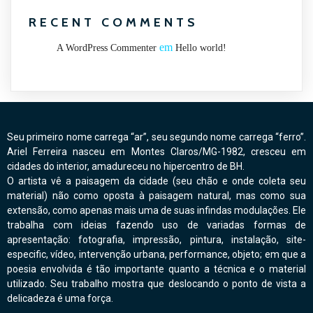
RECENT COMMENTS
em
A WordPress Commenter
Hello world!
Seu primeiro nome carrega “ar”, seu segundo nome carrega “ferro”.
Ariel Ferreira nasceu em Montes Claros/MG-1982, cresceu em
cidades do interior, amadureceu no hipercentro de BH.
O artista vê a paisagem da cidade (seu chão e onde coleta seu
material) não como oposta à paisagem natural, mas como sua
extensão, como apenas mais uma de suas infindas modulações. Ele
trabalha com ideias fazendo uso de variadas formas de
apresentação: fotografia, impressão, pintura, instalação, site-
especific, vídeo, intervenção urbana, performance, objeto; em que a
poesia envolvida é tão importante quanto a técnica e o material
utilizado. Seu trabalho mostra que deslocando o ponto de vista a
delicadeza é uma força.