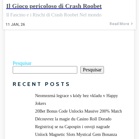
Il Gioco pericoloso di Crash Roobet
Il Fascino e i Rischi di Crash Roobet Nel mondo
Read More
11
JAN, 26
Pesquisar
Pesquisar
RECENT POSTS
Neomezená legrace s kódy bez vkladu v Happy
Jokers
20Bet Bonus Code Unlocks Massive 200% Match
Découvrez la magie du Casino Roll Dorado
Registriraj se na Capospin i osvoji nagrade
Unlock Magnetic Slots Mystical Gem Bonanza