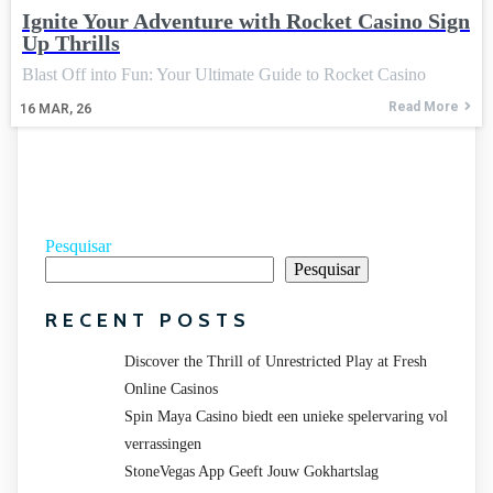
Ignite Your Adventure with Rocket Casino Sign
Up Thrills
Blast Off into Fun: Your Ultimate Guide to Rocket Casino
Read More
16
MAR, 26
Pesquisar
Pesquisar
RECENT POSTS
Discover the Thrill of Unrestricted Play at Fresh
Online Casinos
Spin Maya Casino biedt een unieke spelervaring vol
verrassingen
StoneVegas App Geeft Jouw Gokhartslag