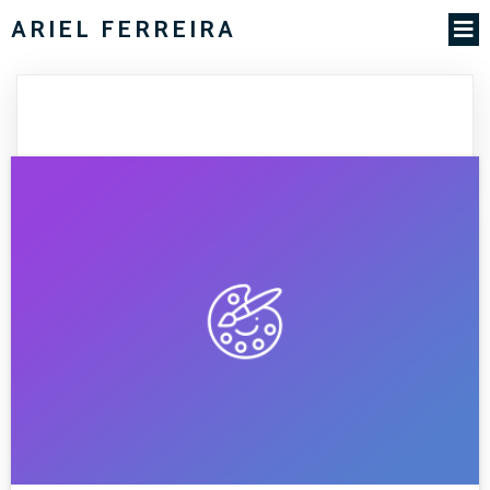
ARIEL FERREIRA