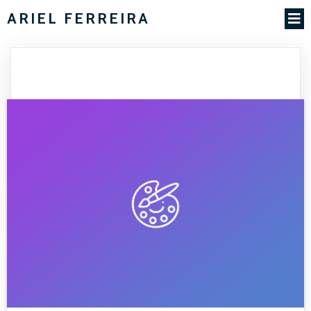
ARIEL FERREIRA