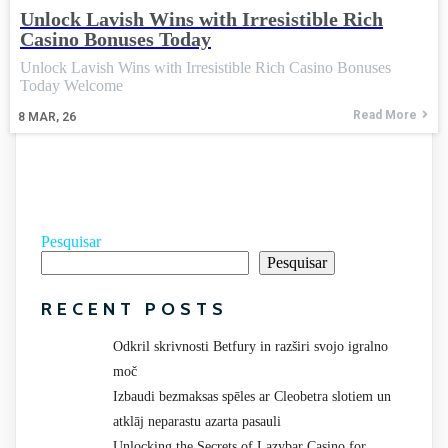
Unlock Lavish Wins with Irresistible Rich
Casino Bonuses Today
Unlock Lavish Wins with Irresistible Rich Casino Bonuses
Today Welcome
Read More
8
MAR, 26
Pesquisar
Pesquisar
RECENT POSTS
Odkril skrivnosti Betfury in razširi svojo igralno
moč
Izbaudi bezmaksas spēles ar Cleobetra slotiem un
atklāj neparastu azarta pasauli
Unlocking the Secrets of Lazybar Casino for