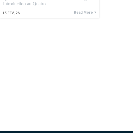
Introduction au Quatro
Read More
15
FEV, 26