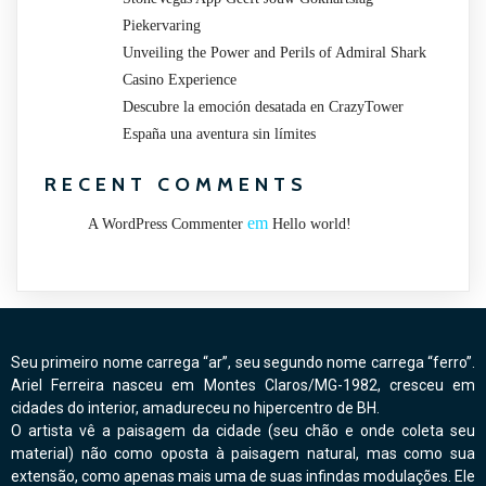
Piekervaring
Unveiling the Power and Perils of Admiral Shark
Casino Experience
Descubre la emoción desatada en CrazyTower
España una aventura sin límites
RECENT COMMENTS
em
A WordPress Commenter
Hello world!
Seu primeiro nome carrega “ar”, seu segundo nome carrega “ferro”.
Ariel Ferreira nasceu em Montes Claros/MG-1982, cresceu em
cidades do interior, amadureceu no hipercentro de BH.
O artista vê a paisagem da cidade (seu chão e onde coleta seu
material) não como oposta à paisagem natural, mas como sua
extensão, como apenas mais uma de suas infindas modulações. Ele