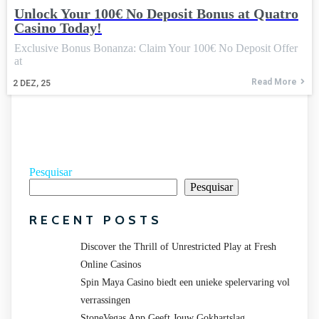
Unlock Your 100€ No Deposit Bonus at Quatro
Casino Today!
Exclusive Bonus Bonanza: Claim Your 100€ No Deposit Offer
at
Read More
2
DEZ, 25
Pesquisar
Pesquisar
RECENT POSTS
Discover the Thrill of Unrestricted Play at Fresh
Online Casinos
Spin Maya Casino biedt een unieke spelervaring vol
verrassingen
StoneVegas App Geeft Jouw Gokhartslag