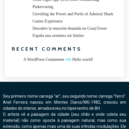
Piekervaring
Unveiling the Power and Perils of Admiral Shark
Casino Experience
Descubre la emoción desatada en CrazyTower
España una aventura sin límites
RECENT COMMENTS
em
A WordPress Commenter
Hello world!
Seu primeiro nome carrega “ar”, seu segundo nome carrega “ferro”.
Ariel Ferreira nasceu em Montes Claros/MG-1982, cresceu em
cidades do interior, amadureceu no hipercentro de BH.
O artista vê a paisagem da cidade (seu chão e onde coleta seu
material) não como oposta à paisagem natural, mas como sua
extensão, como apenas mais uma de suas infindas modulações. Ele