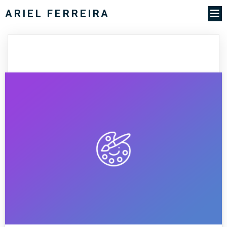
ARIEL FERREIRA