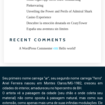
Piekervaring
Unveiling the Power and Perils of Admiral Shark
Casino Experience
Descubre la emoción desatada en CrazyTower
España una aventura sin límites
RECENT COMMENTS
em
A WordPress Commenter
Hello world!
Seu primeiro nome carrega “ar”, seu segundo nome carrega “ferro”.
Ariel Ferreira nasceu em Montes Claros/MG-1982, cresceu em
cidades do interior, amadureceu no hipercentro de BH.
O artista vê a paisagem da cidade (seu chão e onde coleta seu
material) não como oposta à paisagem natural, mas como sua
extensão, como apenas mais uma de suas infindas modulações. Ele