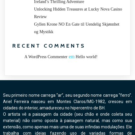
Ireland’s Thrilling Adventure
Unlocking Hidden Treasures at Lucky Nova Casino
Review
Gyllen Krone NO En Gate til Uendelig Skjønnhet
og Mystikk
RECENT COMMENTS
em
A WordPress Commenter
Hello world!
Seu primeiro nome carrega “ar”, seu segundo nome carrega “ferro”.
Ariel Ferreira nasceu em Montes Claros/MG-1982, cresceu em
cidades do interior, amadureceu no hipercentro de BH.
O artista vê a paisagem da cidade (seu chão e onde coleta seu
material) não como oposta à paisagem natural, mas como sua
extensão, como apenas mais uma de suas infindas modulações. Ele
trabalha com ideias fazendo uso de variadas formas de