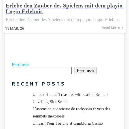
Erlebe den Zauber des Spielens mit dem playio
Login Erlebnis
Erlebe den Zauber des Spielens mit dem playio Login Erlebnis
Read More
15
MAR, 26
Pesquisar
Pesquisar
RECENT POSTS
Unlock Hidden Treasures with Casino Scatters
Unveiling Slot Secrets
L’ascension audacieuse de rockyspin fr vers des
sommets inexplorés
Unleash Your Fortune at Gambloria Casino