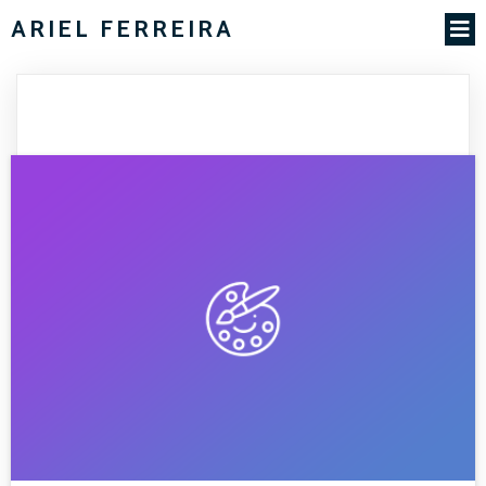
ARIEL FERREIRA