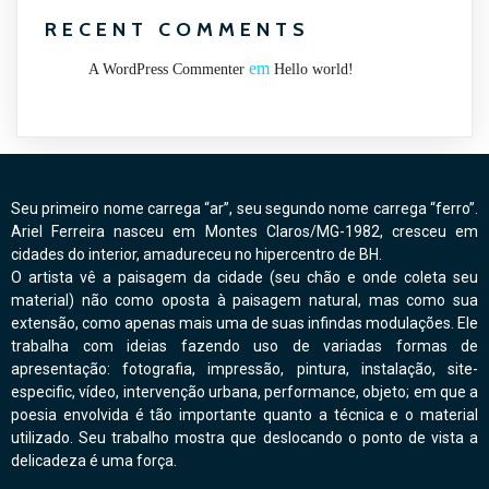
RECENT COMMENTS
em
A WordPress Commenter
Hello world!
Seu primeiro nome carrega “ar”, seu segundo nome carrega “ferro”.
Ariel Ferreira nasceu em Montes Claros/MG-1982, cresceu em
cidades do interior, amadureceu no hipercentro de BH.
O artista vê a paisagem da cidade (seu chão e onde coleta seu
material) não como oposta à paisagem natural, mas como sua
extensão, como apenas mais uma de suas infindas modulações. Ele
trabalha com ideias fazendo uso de variadas formas de
apresentação: fotografia, impressão, pintura, instalação, site-
especific, vídeo, intervenção urbana, performance, objeto; em que a
poesia envolvida é tão importante quanto a técnica e o material
utilizado. Seu trabalho mostra que deslocando o ponto de vista a
delicadeza é uma força.