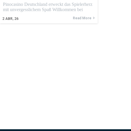
Pinocasino Deutschland erweckt das Spielerherz
mit unvergesslichem Spaß Willkommen bei
Read More
2
ABR, 26