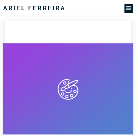
ARIEL FERREIRA