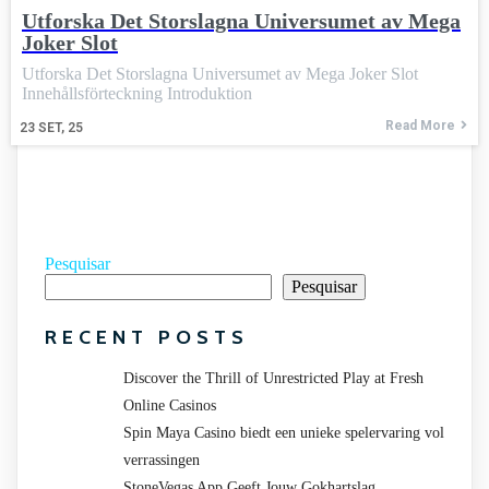
Utforska Det Storslagna Universumet av Mega
Joker Slot
Utforska Det Storslagna Universumet av Mega Joker Slot
Innehållsförteckning Introduktion
Read More
23
SET, 25
Pesquisar
Pesquisar
RECENT POSTS
Discover the Thrill of Unrestricted Play at Fresh
Online Casinos
Spin Maya Casino biedt een unieke spelervaring vol
verrassingen
StoneVegas App Geeft Jouw Gokhartslag